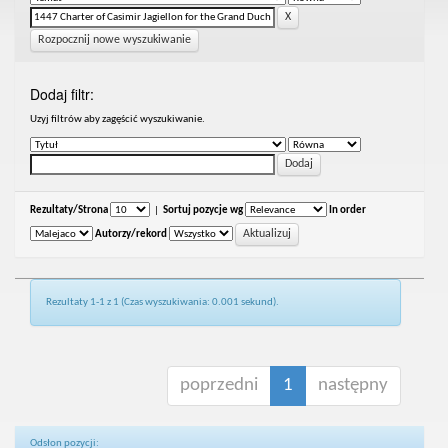
Rozpocznij nowe wyszukiwanie
Dodaj filtr:
Uzyj filtrów aby zagęścić wyszukiwanie.
Rezultaty/Strona
|
Sortuj pozycje wg
In order
Autorzy/rekord
Rezultaty 1-1 z 1 (Czas wyszukiwania: 0.001 sekund).
poprzedni
1
następny
Odsłon pozycji: