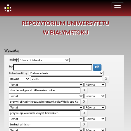
Skip
REPOZYTORIUM UNIWERSYTETU
navigation
W BIAŁYMSTOKU
Wyszukaj
Szukaj:
for
Aktualne filtry: