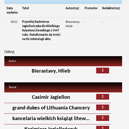
Data
Tytuł
Autor(rzy)
Promotor
Redaktor(rzy)
wydania
2021
Przywilej Kazimierza
Bierastavy,
-
-
Jagiellończyka dla Wielkiego
Hlieb
Księstwa Litewskiego z 1447
roku. Kształtowanie się treści
na tle tekstologii aktu
Odkryj
Autor
1
Bierastavy, Hlieb
Temat
1
Casimir Jagiellon
1
grand dukes of Lithuania Chancery
1
kancelaria wielkich książąt litew...
1