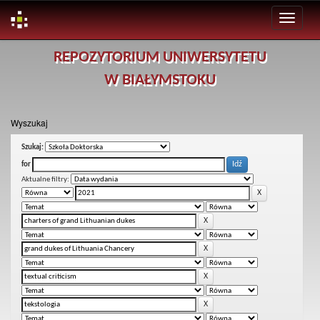
Skip
REPOZYTORIUM UNIWERSYTETU
navigation
W BIAŁYMSTOKU
Wyszukaj
Szukaj:
for
Aktualne filtry: