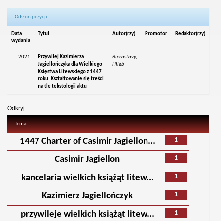
Odsłon pozycji:
Data
Tytuł
Autor(rzy)
Promotor
Redaktor(rzy)
wydania
2021
Przywilej Kazimierza
Bierastavy,
-
-
Jagiellończyka dla Wielkiego
Hlieb
Księstwa Litewskiego z 1447
roku. Kształtowanie się treści
na tle tekstologii aktu
Odkryj
Temat
1
1447 Charter of Casimir Jagiellon...
1
Casimir Jagiellon
1
kancelaria wielkich książąt litew...
1
Kazimierz Jagiellończyk
1
przywileje wielkich książąt litew...