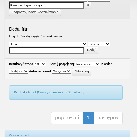
Rozpocznij nowe wyszukiwanie
Dodaj filtr:
Uzyj filtrów aby zagęścić wyszukiwanie.
Rezultaty/Strona
|
Sortuj pozycje wg
In order
Autorzy/rekord
Rezultaty 1-1 z 1 (Czas wyszukiwania: 0.001 sekund).
poprzedni
1
następny
Odsłon pozycji: