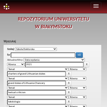
Skip
REPOZYTORIUM UNIWERSYTETU
navigation
W BIAŁYMSTOKU
Wyszukaj
Szukaj:
for
Aktualne filtry: