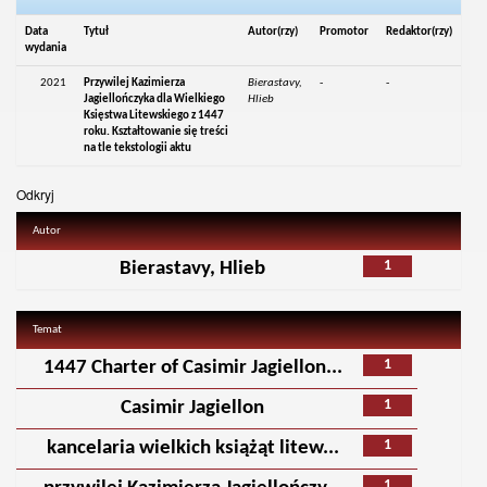
Data
Tytuł
Autor(rzy)
Promotor
Redaktor(rzy)
wydania
2021
Przywilej Kazimierza
Bierastavy,
-
-
Jagiellończyka dla Wielkiego
Hlieb
Księstwa Litewskiego z 1447
roku. Kształtowanie się treści
na tle tekstologii aktu
Odkryj
Autor
1
Bierastavy, Hlieb
Temat
1
1447 Charter of Casimir Jagiellon...
1
Casimir Jagiellon
1
kancelaria wielkich książąt litew...
1