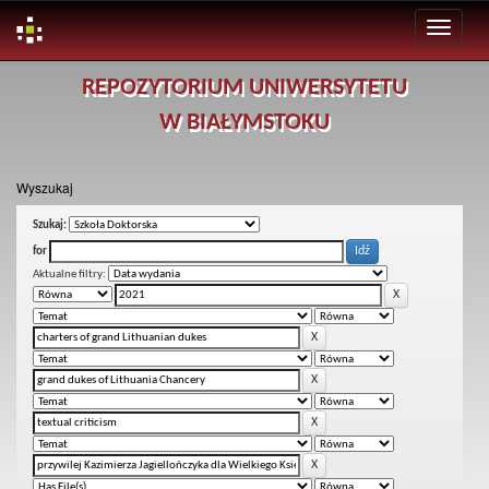
Skip
REPOZYTORIUM UNIWERSYTETU
navigation
W BIAŁYMSTOKU
Wyszukaj
Szukaj:
for
Aktualne filtry: