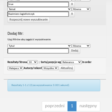
Rozpocznij nowe wyszukiwanie
Dodaj filtr:
Uzyj filtrów aby zagęścić wyszukiwanie.
Rezultaty/Strona
|
Sortuj pozycje wg
In order
Autorzy/rekord
Rezultaty 1-1 z 1 (Czas wyszukiwania: 0.001 sekund).
poprzedni
1
następny