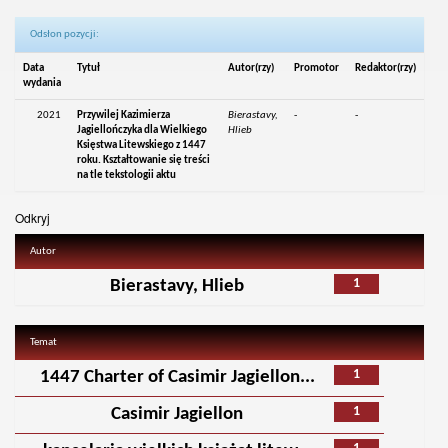
Odsłon pozycji:
Data
Tytuł
Autor(rzy)
Promotor
Redaktor(rzy)
wydania
2021
Przywilej Kazimierza
Bierastavy,
-
-
Jagiellończyka dla Wielkiego
Hlieb
Księstwa Litewskiego z 1447
roku. Kształtowanie się treści
na tle tekstologii aktu
Odkryj
Autor
1
Bierastavy, Hlieb
Temat
1
1447 Charter of Casimir Jagiellon...
1
Casimir Jagiellon