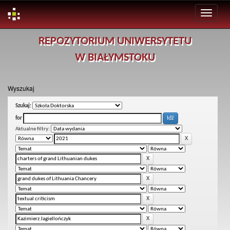
Skip
REPOZYTORIUM UNIWERSYTETU
navigation
W BIAŁYMSTOKU
Wyszukaj
Szukaj:
for
Aktualne filtry: