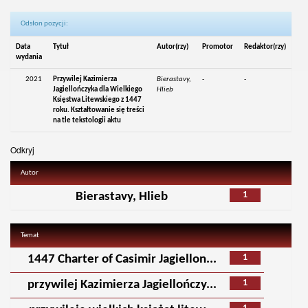
Odsłon pozycji:
Data
Tytuł
Autor(rzy)
Promotor
Redaktor(rzy)
wydania
2021
Przywilej Kazimierza
Bierastavy,
-
-
Jagiellończyka dla Wielkiego
Hlieb
Księstwa Litewskiego z 1447
roku. Kształtowanie się treści
na tle tekstologii aktu
Odkryj
Autor
1
Bierastavy, Hlieb
Temat
1
1447 Charter of Casimir Jagiellon...
1
przywilej Kazimierza Jagiellończy...