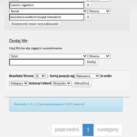
Rozpocznij nowe wyszukiwanie
Dodaj filtr:
Uzyj filtrów aby zagęścić wyszukiwanie.
Rezultaty/Strona
|
Sortuj pozycje wg
In order
Autorzy/rekord
Rezultaty 1-1 z 1 (Czas wyszukiwania: 0.001 sekund).
poprzedni
1
następny