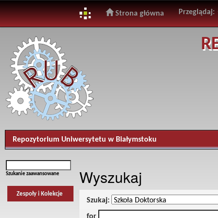
Przeglądaj:
Strona główna
Skip
R
navigation
Repozytorium Uniwersytetu w Białymstoku
Wyszukaj
Szukanie zaawansowane
Zespoły i Kolekcje
Szukaj:
for