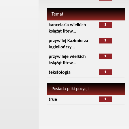
Temat
1
kancelaria wielkich
książąt litew...
1
przywilej Kazimierza
Jagiellończy...
1
przywileje wielkich
książąt litew...
1
tekstologia
Posiada pliki pozycji
1
true