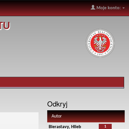
Moje konto:
TU
Odkryj
Autor
1
Bierastavy, Hlieb