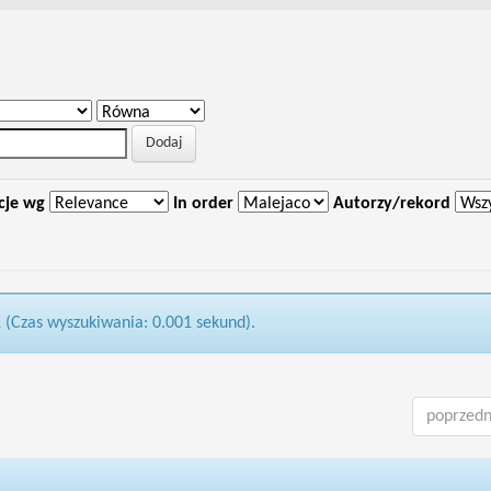
cje wg
In order
Autorzy/rekord
1 (Czas wyszukiwania: 0.001 sekund).
poprzedn