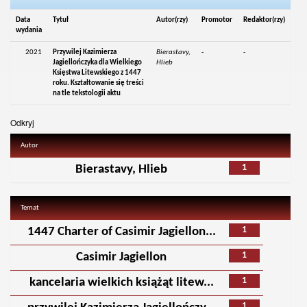
Data
Tytuł
Autor(rzy)
Promotor
Redaktor(rzy)
wydania
2021
Przywilej Kazimierza
Bierastavy,
-
-
Jagiellończyka dla Wielkiego
Hlieb
Księstwa Litewskiego z 1447
roku. Kształtowanie się treści
na tle tekstologii aktu
Odkryj
Autor
1
Bierastavy, Hlieb
Temat
1
1447 Charter of Casimir Jagiellon...
1
Casimir Jagiellon
1
kancelaria wielkich książąt litew...
1