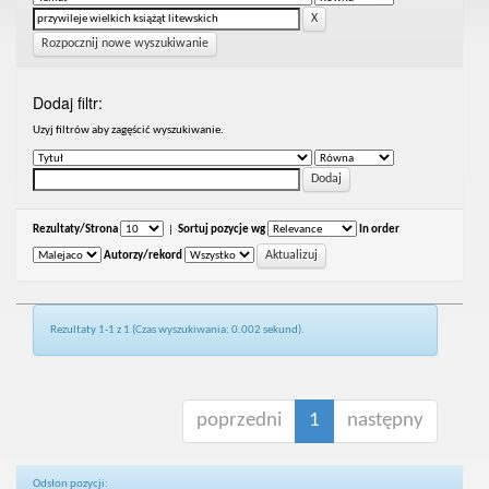
Rozpocznij nowe wyszukiwanie
Dodaj filtr:
Uzyj filtrów aby zagęścić wyszukiwanie.
Rezultaty/Strona
|
Sortuj pozycje wg
In order
Autorzy/rekord
Rezultaty 1-1 z 1 (Czas wyszukiwania: 0.002 sekund).
poprzedni
1
następny
Odsłon pozycji: