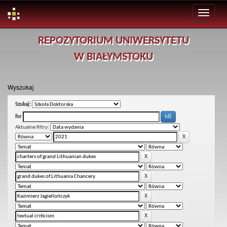
Skip
REPOZYTORIUM UNIWERSYTETU
navigation
W BIAŁYMSTOKU
Wyszukaj
Szukaj:
for
Aktualne filtry: