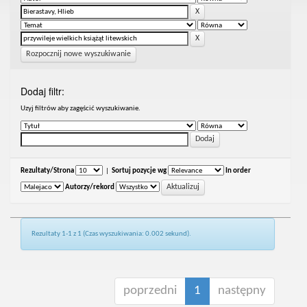
Rozpocznij nowe wyszukiwanie
Dodaj filtr:
Uzyj filtrów aby zagęścić wyszukiwanie.
Rezultaty/Strona
|
Sortuj pozycje wg
In order
Autorzy/rekord
Rezultaty 1-1 z 1 (Czas wyszukiwania: 0.002 sekund).
poprzedni
1
następny