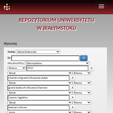
Skip
REPOZYTORIUM UNIWERSYTETU
navigation
W BIAŁYMSTOKU
Wyszukaj
Szukaj:
for
Aktualne filtry: