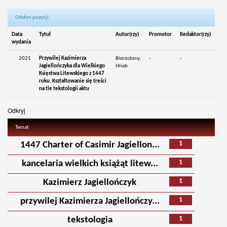
Odsłon pozycji:
Data
Tytuł
Autor(rzy)
Promotor
Redaktor(rzy)
wydania
2021
Przywilej Kazimierza
Bierastavy,
-
-
Jagiellończyka dla Wielkiego
Hlieb
Księstwa Litewskiego z 1447
roku. Kształtowanie się treści
na tle tekstologii aktu
Odkryj
Temat
1
1447 Charter of Casimir Jagiellon...
1
kancelaria wielkich książąt litew...
1
Kazimierz Jagiellończyk
1
przywilej Kazimierza Jagiellończy...
1
tekstologia