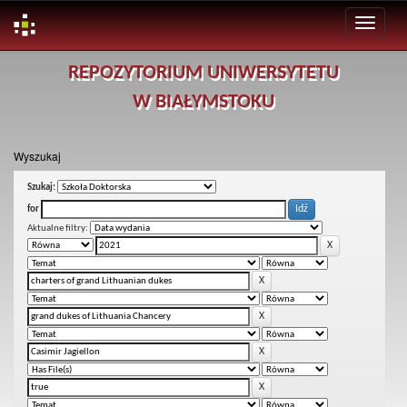
Skip
REPOZYTORIUM UNIWERSYTETU
navigation
W BIAŁYMSTOKU
Wyszukaj
Szukaj:
for
Aktualne filtry: