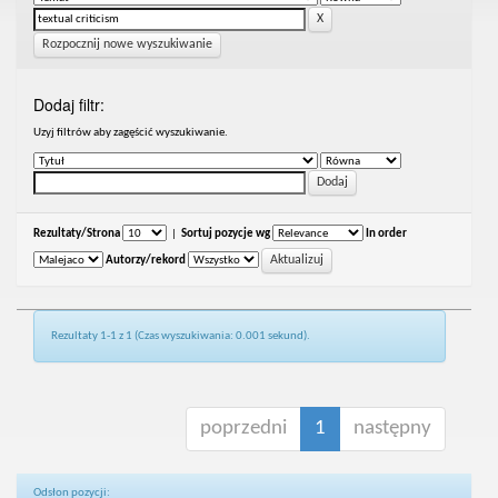
Rozpocznij nowe wyszukiwanie
Dodaj filtr:
Uzyj filtrów aby zagęścić wyszukiwanie.
Rezultaty/Strona
|
Sortuj pozycje wg
In order
Autorzy/rekord
Rezultaty 1-1 z 1 (Czas wyszukiwania: 0.001 sekund).
poprzedni
1
następny
Odsłon pozycji: