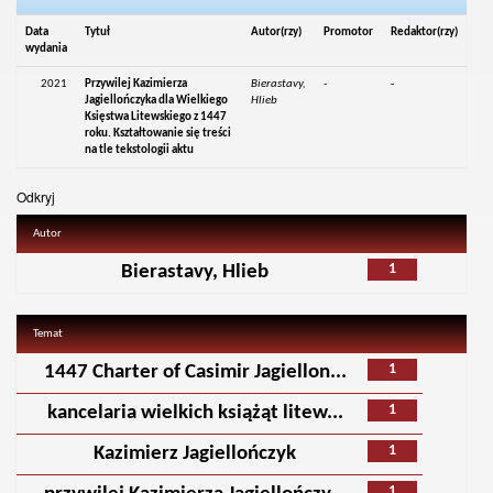
Data
Tytuł
Autor(rzy)
Promotor
Redaktor(rzy)
wydania
2021
Przywilej Kazimierza
Bierastavy,
-
-
Jagiellończyka dla Wielkiego
Hlieb
Księstwa Litewskiego z 1447
roku. Kształtowanie się treści
na tle tekstologii aktu
Odkryj
Autor
1
Bierastavy, Hlieb
Temat
1
1447 Charter of Casimir Jagiellon...
1
kancelaria wielkich książąt litew...
1
Kazimierz Jagiellończyk
1