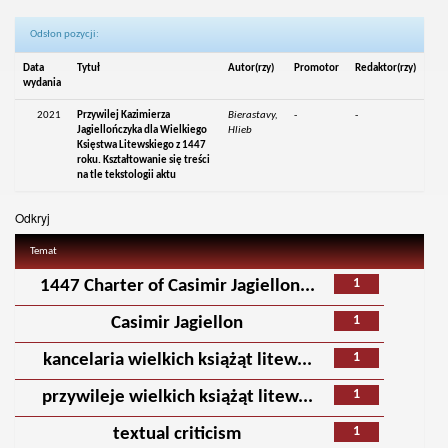
Odsłon pozycji:
Data
Tytuł
Autor(rzy)
Promotor
Redaktor(rzy)
wydania
2021
Przywilej Kazimierza
Bierastavy,
-
-
Jagiellończyka dla Wielkiego
Hlieb
Księstwa Litewskiego z 1447
roku. Kształtowanie się treści
na tle tekstologii aktu
Odkryj
Temat
1
1447 Charter of Casimir Jagiellon...
1
Casimir Jagiellon
1
kancelaria wielkich książąt litew...
1
przywileje wielkich książąt litew...
1
textual criticism