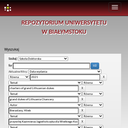
Skip
REPOZYTORIUM UNIWERSYTETU
navigation
W BIAŁYMSTOKU
Wyszukaj
Szukaj:
for
Aktualne filtry: