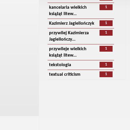
1
kancelaria wielkich
książąt litew...
1
Kazimierz Jagiellończyk
1
przywilej Kazimierza
Jagiellończy...
1
przywileje wielkich
książąt litew...
1
tekstologia
1
textual criticism