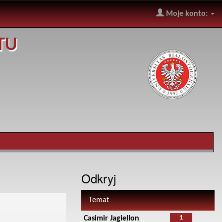
Moje konto:
TU
Odkryj
Temat
1
Casimir Jagiellon