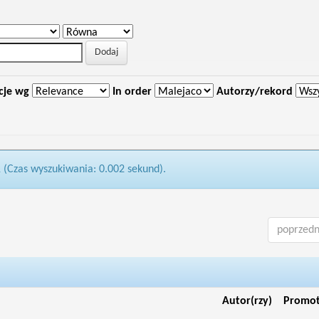
cje wg
In order
Autorzy/rekord
1 (Czas wyszukiwania: 0.002 sekund).
poprzedn
Autor(rzy)
Promo