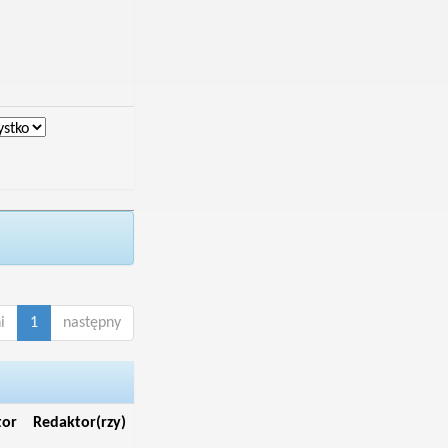
i
1
następny
tor
Redaktor(rzy)