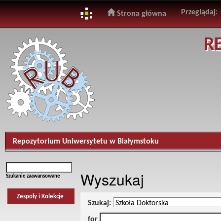
Przeglądaj:
Strona główna
Skip
R
navigation
Repozytorium Uniwersytetu w Białymstoku
Wyszukaj
Szukanie zaawansowane
Zespoły i Kolekcje
Szukaj:
for