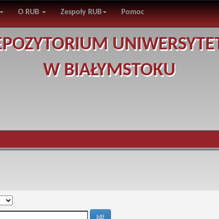
O RUB
Zespoły RUB
Pomoc
EPOZYTORIUM UNIWERSYTE
W BIAŁYMSTOKU