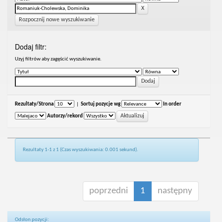
Rozpocznij nowe wyszukiwanie
Dodaj filtr:
Uzyj filtrów aby zagęścić wyszukiwanie.
Rezultaty/Strona
|
Sortuj pozycje wg
In order
Autorzy/rekord
Rezultaty 1-1 z 1 (Czas wyszukiwania: 0.001 sekund).
poprzedni
1
następny
Odsłon pozycji: