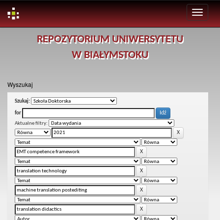
Skip
REPOZYTORIUM UNIWERSYTETU
navigation
W BIAŁYMSTOKU
Wyszukaj
Szukaj:
for
Aktualne filtry: