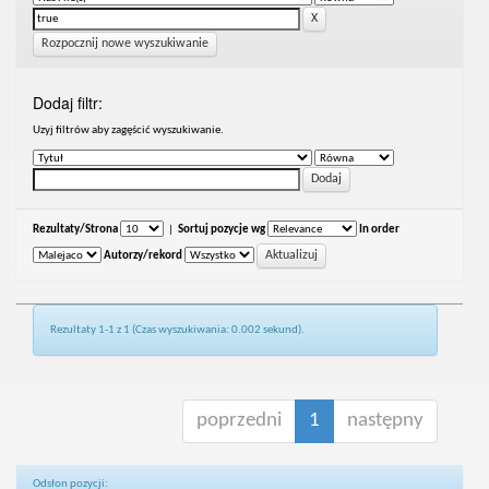
Rozpocznij nowe wyszukiwanie
Dodaj filtr:
Uzyj filtrów aby zagęścić wyszukiwanie.
Rezultaty/Strona
|
Sortuj pozycje wg
In order
Autorzy/rekord
Rezultaty 1-1 z 1 (Czas wyszukiwania: 0.002 sekund).
poprzedni
1
następny
Odsłon pozycji: