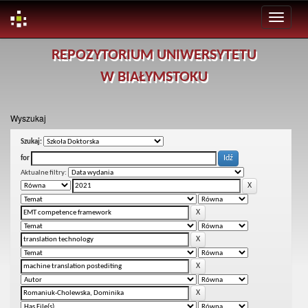
Skip
REPOZYTORIUM UNIWERSYTETU
navigation
W BIAŁYMSTOKU
Wyszukaj
Szukaj:
for
Aktualne filtry: