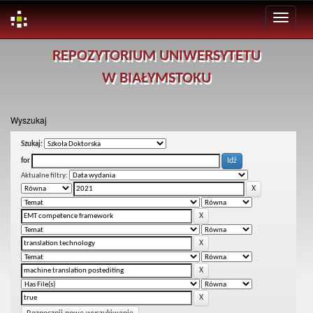
Skip
REPOZYTORIUM UNIWERSYTETU
navigation
W BIAŁYMSTOKU
Wyszukaj
Szukaj:
for
Aktualne filtry: