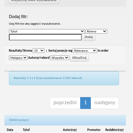
Rozpocznij nowe wyszukiwanie
Dodaj filtr:
Uzyj filtrów aby zagęścić wyszukiwanie.
Rezultaty/Strona
|
Sortuj pozycje wg
In order
Autorzy/rekord
Rezultaty 1-1 z 1 (Czas wyszukiwania: 0.002 sekund).
poprzedni
1
następny
Odsłon pozycji:
Data
Tytuł
Autor(rzy)
Promotor
Redaktor(rzy)