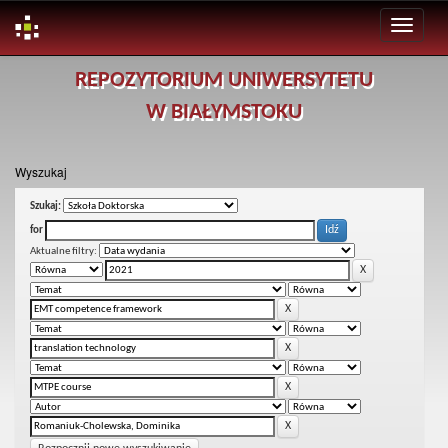
Skip
REPOZYTORIUM UNIWERSYTETU
navigation
W BIAŁYMSTOKU
Wyszukaj
Szukaj:
for
Aktualne filtry: