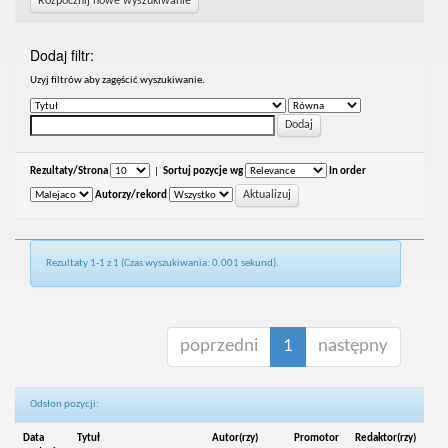
Rozpocznij nowe wyszukiwanie
Dodaj filtr:
Uzyj filtrów aby zagęścić wyszukiwanie.
Rezultaty/Strona
|
Sortuj pozycje wg
In order
Autorzy/rekord
Rezultaty 1-1 z 1 (Czas wyszukiwania: 0.001 sekund).
poprzedni
1
następny
Odsłon pozycji:
Data
Tytuł
Autor(rzy)
Promotor
Redaktor(rzy)