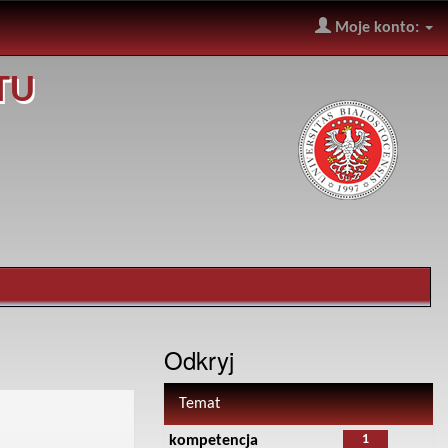
Moje konto:
TU
Odkryj
Temat
1
kompetencja