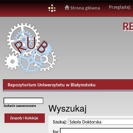
Przeglądaj:
Strona główna
Skip
R
navigation
Repozytorium Uniwersytetu w Białymstoku
Wyszukaj
Szukanie zaawansowane
Zespoły i Kolekcje
Szukaj:
for