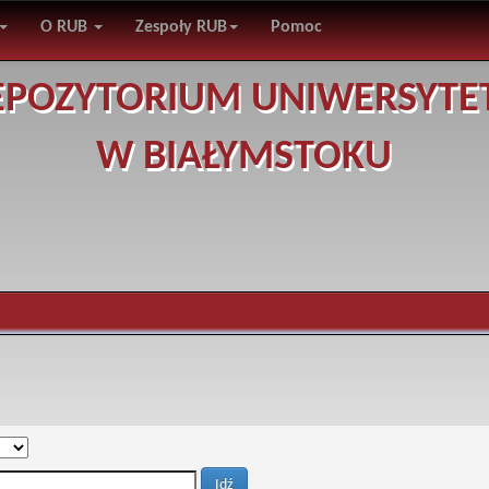
O RUB
Zespoły RUB
Pomoc
EPOZYTORIUM UNIWERSYTE
W BIAŁYMSTOKU