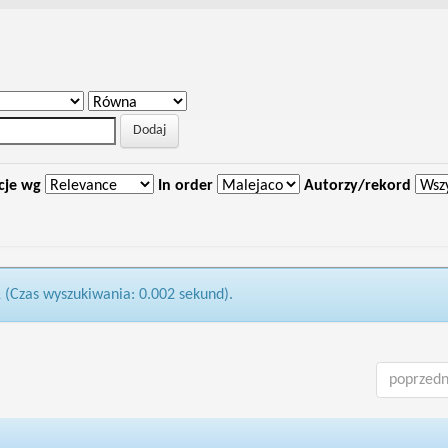
cje wg
In order
Autorzy/rekord
1 (Czas wyszukiwania: 0.002 sekund).
poprzedn