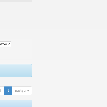
i
1
następny