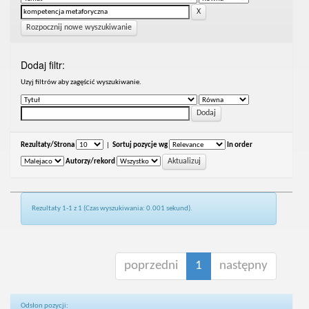
Rozpocznij nowe wyszukiwanie
Dodaj filtr:
Uzyj filtrów aby zagęścić wyszukiwanie.
Rezultaty/Strona
|
Sortuj pozycje wg
In order
Autorzy/rekord
Rezultaty 1-1 z 1 (Czas wyszukiwania: 0.001 sekund).
poprzedni
1
następny
Odsłon pozycji: