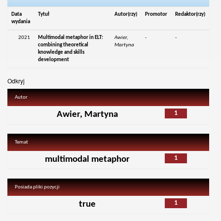
Data
Tytuł
Autor(rzy)
Promotor
Redaktor(rzy)
wydania
2021
Multimodal metaphor in ELT:
Awier,
-
-
combining theoretical
Martyna
knowledge and skills
development
Odkryj
Autor
1
Awier, Martyna
Temat
1
multimodal metaphor
Posiada pliki pozycji
1
true