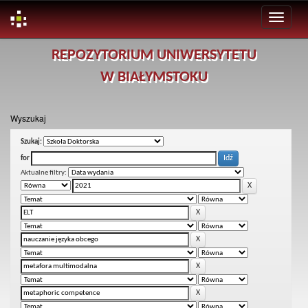
Skip
REPOZYTORIUM UNIWERSYTETU
navigation
W BIAŁYMSTOKU
Wyszukaj
Szukaj:
for
Aktualne filtry: