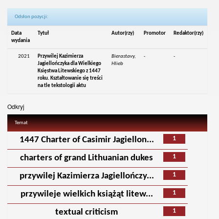
Odsłon pozycji:
Data
Tytuł
Autor(rzy)
Promotor
Redaktor(rzy)
wydania
2021
Przywilej Kazimierza
Bierastavy,
-
-
Jagiellończyka dla Wielkiego
Hlieb
Księstwa Litewskiego z 1447
roku. Kształtowanie się treści
na tle tekstologii aktu
Odkryj
Temat
1
1447 Charter of Casimir Jagiellon...
1
charters of grand Lithuanian dukes
1
przywilej Kazimierza Jagiellończy...
1
przywileje wielkich książąt litew...
1
textual criticism