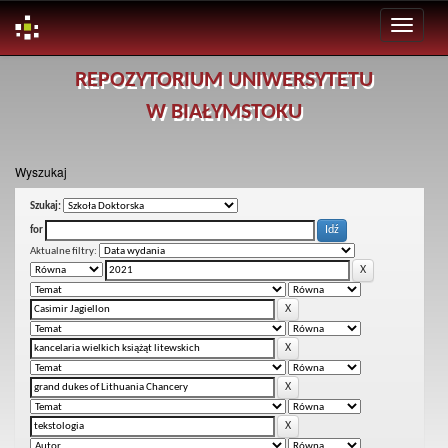
Skip
REPOZYTORIUM UNIWERSYTETU
navigation
W BIAŁYMSTOKU
Wyszukaj
Szukaj:
for
Aktualne filtry: