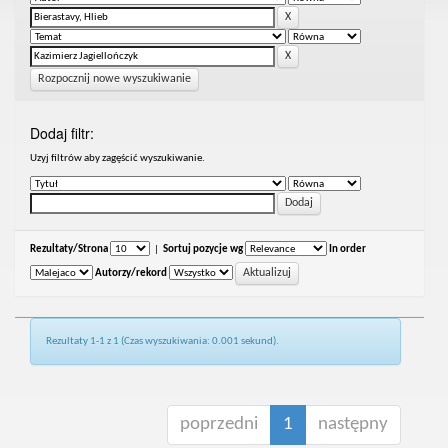
Rozpocznij nowe wyszukiwanie
Dodaj filtr:
Uzyj filtrów aby zagęścić wyszukiwanie.
Rezultaty/Strona
|
Sortuj pozycje wg
In order
Autorzy/rekord
Rezultaty 1-1 z 1 (Czas wyszukiwania: 0.001 sekund).
poprzedni
1
następny