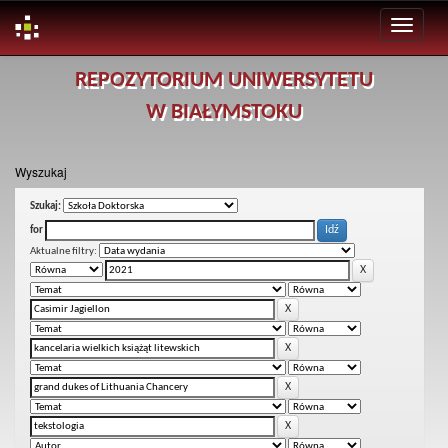
Skip
REPOZYTORIUM UNIWERSYTETU
navigation
W BIAŁYMSTOKU
Wyszukaj
Szukaj:
for
Aktualne filtry: