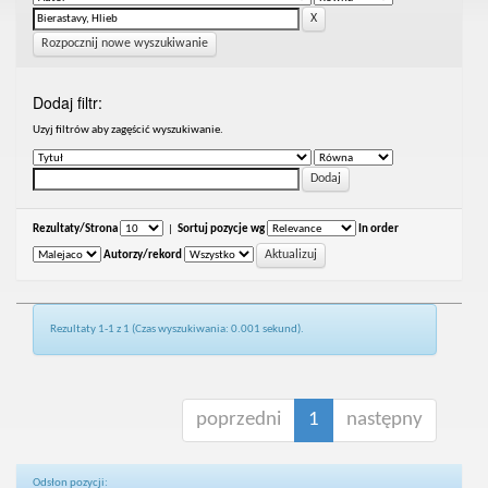
Rozpocznij nowe wyszukiwanie
Dodaj filtr:
Uzyj filtrów aby zagęścić wyszukiwanie.
Rezultaty/Strona
|
Sortuj pozycje wg
In order
Autorzy/rekord
Rezultaty 1-1 z 1 (Czas wyszukiwania: 0.001 sekund).
poprzedni
1
następny
Odsłon pozycji: