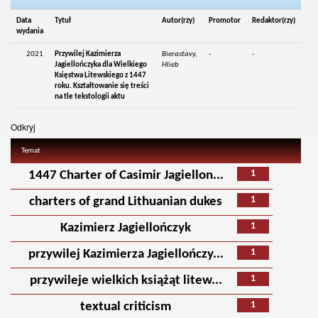
Data
Tytuł
Autor(rzy)
Promotor
Redaktor(rzy)
wydania
2021
Przywilej Kazimierza
Bierastavy,
-
-
Jagiellończyka dla Wielkiego
Hlieb
Księstwa Litewskiego z 1447
roku. Kształtowanie się treści
na tle tekstologii aktu
Odkryj
Temat
1
1447 Charter of Casimir Jagiellon...
1
charters of grand Lithuanian dukes
1
Kazimierz Jagiellończyk
1
przywilej Kazimierza Jagiellończy...
1
przywileje wielkich książąt litew...
1
textual criticism