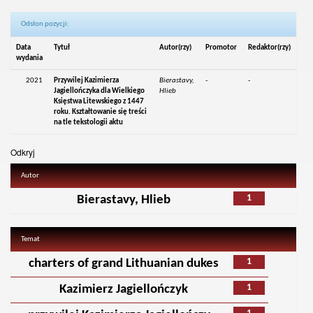
Odsłon pozycji:
Data
Tytuł
Autor(rzy)
Promotor
Redaktor(rzy)
wydania
2021
Przywilej Kazimierza
Bierastavy,
-
-
Jagiellończyka dla Wielkiego
Hlieb
Księstwa Litewskiego z 1447
roku. Kształtowanie się treści
na tle tekstologii aktu
Odkryj
Autor
1
Bierastavy, Hlieb
Temat
1
charters of grand Lithuanian dukes
1
Kazimierz Jagiellończyk