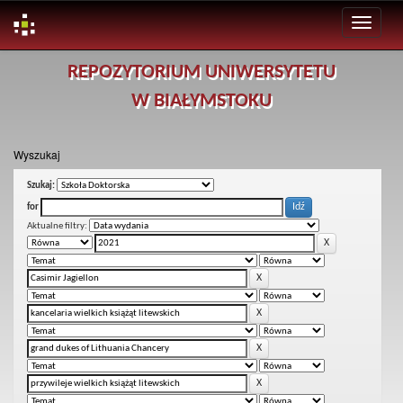
Skip
REPOZYTORIUM UNIWERSYTETU
navigation
W BIAŁYMSTOKU
Wyszukaj
Szukaj:
for
Aktualne filtry: