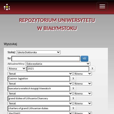
Skip
REPOZYTORIUM UNIWERSYTETU
navigation
W BIAŁYMSTOKU
Wyszukaj
Szukaj:
for
Aktualne filtry: