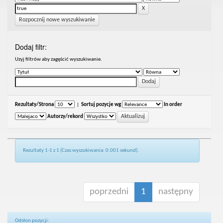
Rozpocznij nowe wyszukiwanie
Dodaj filtr:
Uzyj filtrów aby zagęścić wyszukiwanie.
Rezultaty/Strona
|
Sortuj pozycje wg
In order
Autorzy/rekord
Rezultaty 1-1 z 1 (Czas wyszukiwania: 0.001 sekund).
poprzedni
1
następny
Odsłon pozycji: