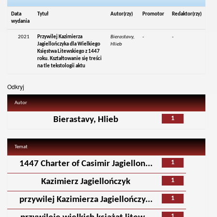
Data
Tytuł
Autor(rzy)
Promotor
Redaktor(rzy)
wydania
2021
Przywilej Kazimierza
Bierastavy,
-
-
Jagiellończyka dla Wielkiego
Hlieb
Księstwa Litewskiego z 1447
roku. Kształtowanie się treści
na tle tekstologii aktu
Odkryj
Autor
1
Bierastavy, Hlieb
Temat
1
1447 Charter of Casimir Jagiellon...
1
Kazimierz Jagiellończyk
1
przywilej Kazimierza Jagiellończy...
1