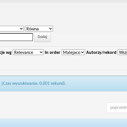
cje wg
In order
Autorzy/rekord
1 (Czas wyszukiwania: 0.001 sekund).
poprzedn