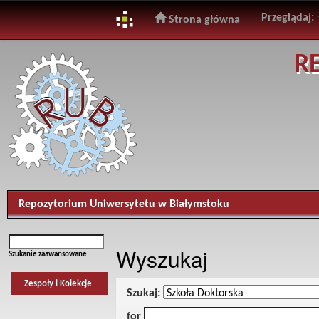
Przeglądaj:
Strona główna
Skip
R
navigation
Repozytorium Uniwersytetu w Białymstoku
Wyszukaj
Szukanie zaawansowane
Zespoły i Kolekcje
Szukaj:
for