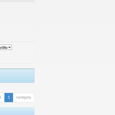
i
1
następny