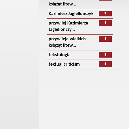
książąt litew...
1
Kazimierz Jagiellończyk
1
przywilej Kazimierza
Jagiellończy...
1
przywileje wielkich
książąt litew...
1
tekstologia
1
textual criticism