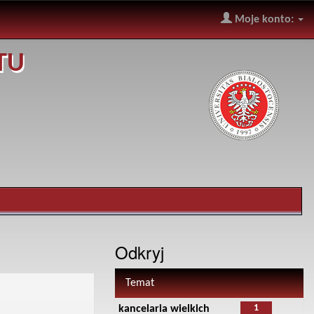
Moje konto:
TU
Odkryj
Temat
1
kancelaria wielkich