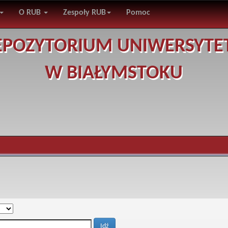
O RUB
Zespoły RUB
Pomoc
EPOZYTORIUM UNIWERSYTE
W BIAŁYMSTOKU