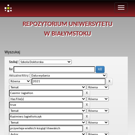
Skip
REPOZYTORIUM UNIWERSYTETU
navigation
W BIAŁYMSTOKU
Wyszukaj
Szukaj:
for
Aktualne filtry: