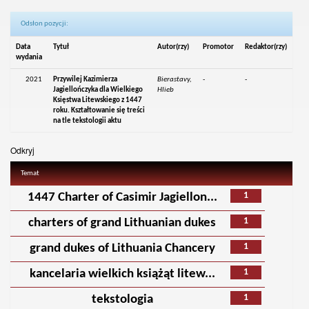
Odsłon pozycji:
Data
Tytuł
Autor(rzy)
Promotor
Redaktor(rzy)
wydania
2021
Przywilej Kazimierza
Bierastavy,
-
-
Jagiellończyka dla Wielkiego
Hlieb
Księstwa Litewskiego z 1447
roku. Kształtowanie się treści
na tle tekstologii aktu
Odkryj
Temat
1
1447 Charter of Casimir Jagiellon...
1
charters of grand Lithuanian dukes
1
grand dukes of Lithuania Chancery
1
kancelaria wielkich książąt litew...
1
tekstologia