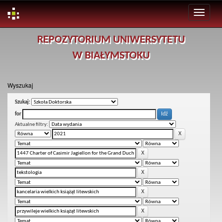
Skip
REPOZYTORIUM UNIWERSYTETU
navigation
W BIAŁYMSTOKU
Wyszukaj
Szukaj:
for
Aktualne filtry: