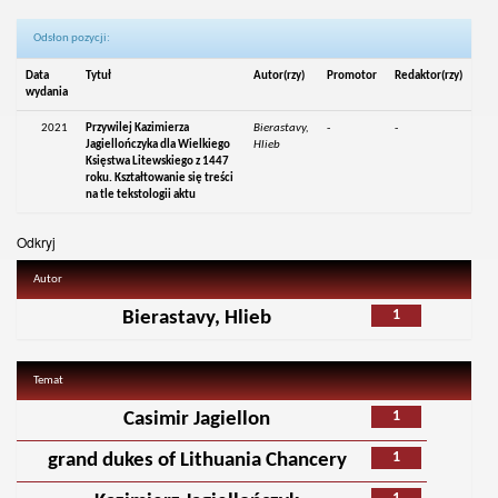
Odsłon pozycji:
Data
Tytuł
Autor(rzy)
Promotor
Redaktor(rzy)
wydania
2021
Przywilej Kazimierza
Bierastavy,
-
-
Jagiellończyka dla Wielkiego
Hlieb
Księstwa Litewskiego z 1447
roku. Kształtowanie się treści
na tle tekstologii aktu
Odkryj
Autor
1
Bierastavy, Hlieb
Temat
1
Casimir Jagiellon
1
grand dukes of Lithuania Chancery