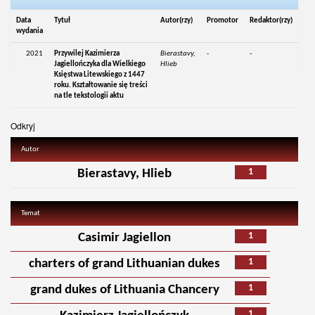
Data
Tytuł
Autor(rzy)
Promotor
Redaktor(rzy)
wydania
2021
Przywilej Kazimierza
Bierastavy,
-
-
Jagiellończyka dla Wielkiego
Hlieb
Księstwa Litewskiego z 1447
roku. Kształtowanie się treści
na tle tekstologii aktu
Odkryj
Autor
1
Bierastavy, Hlieb
Temat
1
Casimir Jagiellon
1
charters of grand Lithuanian dukes
1
grand dukes of Lithuania Chancery
1