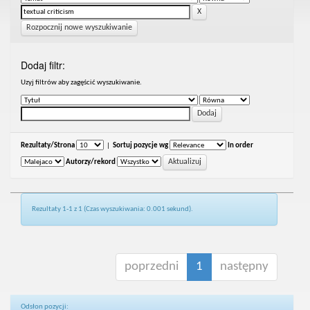
Rozpocznij nowe wyszukiwanie
Dodaj filtr:
Uzyj filtrów aby zagęścić wyszukiwanie.
Rezultaty/Strona
|
Sortuj pozycje wg
In order
Autorzy/rekord
Rezultaty 1-1 z 1 (Czas wyszukiwania: 0.001 sekund).
poprzedni
1
następny
Odsłon pozycji: