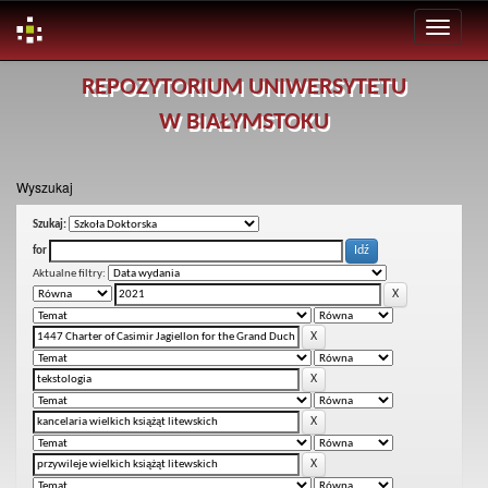
Skip
REPOZYTORIUM UNIWERSYTETU
navigation
W BIAŁYMSTOKU
Wyszukaj
Szukaj:
for
Aktualne filtry: