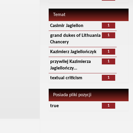
Temat
1
Casimir Jagiellon
1
grand dukes of Lithuania
Chancery
1
Kazimierz Jagiellończyk
1
przywilej Kazimierza
Jagiellończy...
1
textual criticism
Posiada pliki pozycji
1
true