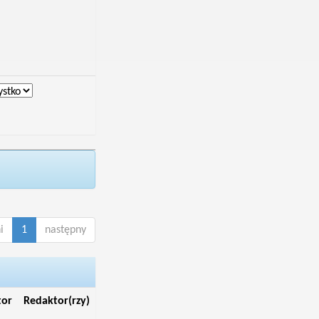
i
1
następny
tor
Redaktor(rzy)