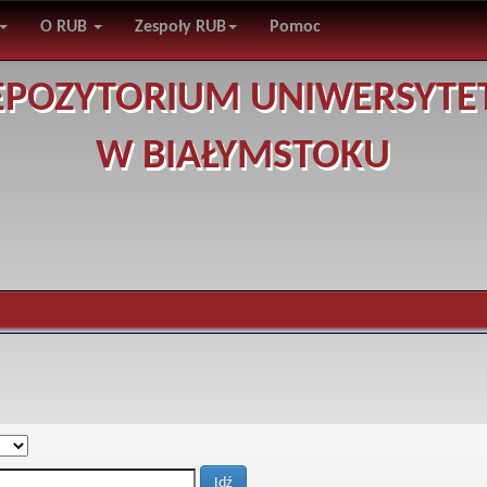
O RUB
Zespoły RUB
Pomoc
EPOZYTORIUM UNIWERSYTE
W BIAŁYMSTOKU