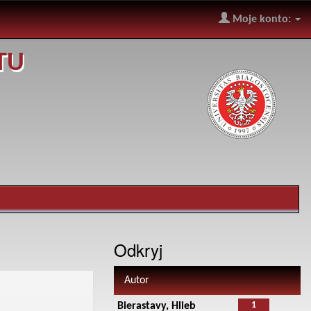
Moje konto:
TU
Odkryj
Autor
1
Bierastavy, Hlieb