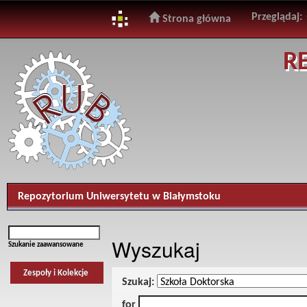
Przeglądaj:
Strona główna
Skip
R
navigation
Repozytorium Uniwersytetu w Białymstoku
Wyszukaj
Szukanie zaawansowane
Zespoły i Kolekcje
Szukaj:
for