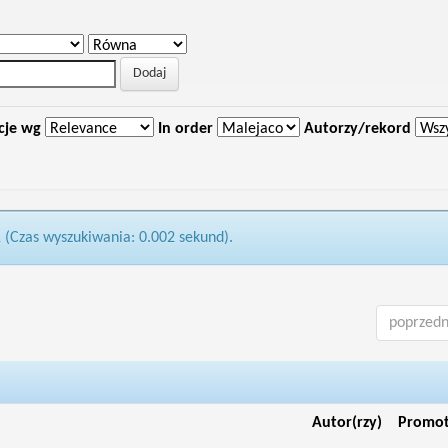
cje wg
In order
Autorzy/rekord
1 (Czas wyszukiwania: 0.002 sekund).
poprzedn
Autor(rzy)
Promo