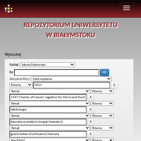
Skip
REPOZYTORIUM UNIWERSYTETU
navigation
W BIAŁYMSTOKU
Wyszukaj
Szukaj:
for
Aktualne filtry: