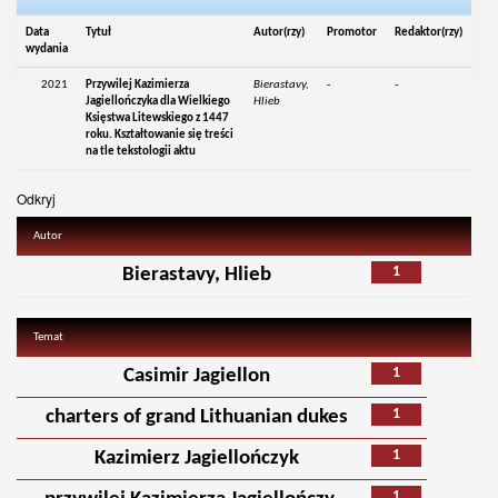
Data
Tytuł
Autor(rzy)
Promotor
Redaktor(rzy)
wydania
2021
Przywilej Kazimierza
Bierastavy,
-
-
Jagiellończyka dla Wielkiego
Hlieb
Księstwa Litewskiego z 1447
roku. Kształtowanie się treści
na tle tekstologii aktu
Odkryj
Autor
1
Bierastavy, Hlieb
Temat
1
Casimir Jagiellon
1
charters of grand Lithuanian dukes
1
Kazimierz Jagiellończyk
1