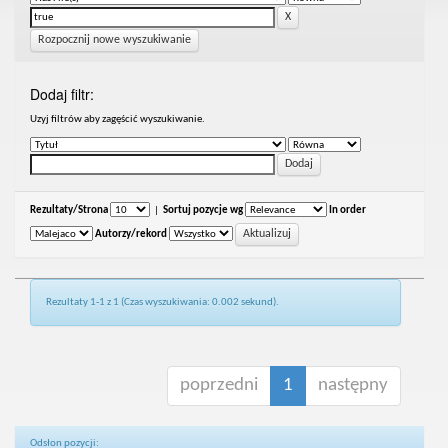
Rozpocznij nowe wyszukiwanie
Dodaj filtr:
Uzyj filtrów aby zagęścić wyszukiwanie.
Rezultaty/Strona
|
Sortuj pozycje wg
In order
Autorzy/rekord
Rezultaty 1-1 z 1 (Czas wyszukiwania: 0.002 sekund).
poprzedni
1
następny
Odsłon pozycji: