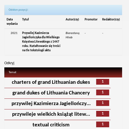
Odsłon pozycji:
Data
Tytuł
Autor(rzy)
Promotor
Redaktor(rzy)
wydania
2021
Przywilej Kazimierza
Bierastavy,
-
-
Jagiellończyka dla Wielkiego
Hlieb
Księstwa Litewskiego z 1447
roku. Kształtowanie się treści
na tle tekstologii aktu
Odkryj
Temat
1
charters of grand Lithuanian dukes
1
grand dukes of Lithuania Chancery
1
przywilej Kazimierza Jagiellończy...
1
przywileje wielkich książąt litew...
1
textual criticism