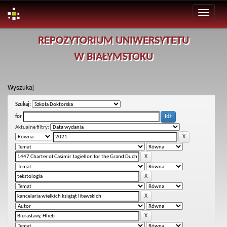
Skip
REPOZYTORIUM UNIWERSYTETU
navigation
W BIAŁYMSTOKU
Wyszukaj
Szukaj:
for
Aktualne filtry: