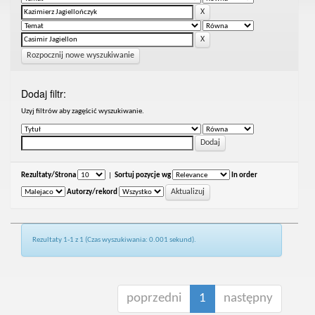
Rozpocznij nowe wyszukiwanie
Dodaj filtr:
Uzyj filtrów aby zagęścić wyszukiwanie.
Rezultaty/Strona
|
Sortuj pozycje wg
In order
Autorzy/rekord
Rezultaty 1-1 z 1 (Czas wyszukiwania: 0.001 sekund).
poprzedni
1
następny