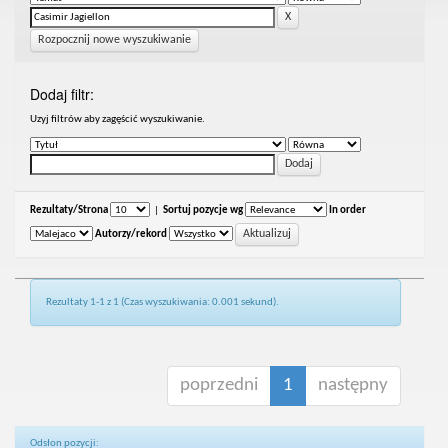
Rozpocznij nowe wyszukiwanie
Dodaj filtr:
Uzyj filtrów aby zagęścić wyszukiwanie.
Rezultaty/Strona
|
Sortuj pozycje wg
In order
Autorzy/rekord
Rezultaty 1-1 z 1 (Czas wyszukiwania: 0.001 sekund).
poprzedni
1
następny
Odsłon pozycji: