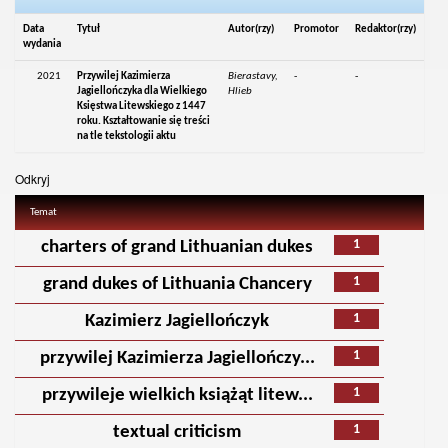
Data
Tytuł
Autor(rzy)
Promotor
Redaktor(rzy)
wydania
2021
Przywilej Kazimierza
Bierastavy,
-
-
Jagiellończyka dla Wielkiego
Hlieb
Księstwa Litewskiego z 1447
roku. Kształtowanie się treści
na tle tekstologii aktu
Odkryj
Temat
1
charters of grand Lithuanian dukes
1
grand dukes of Lithuania Chancery
1
Kazimierz Jagiellończyk
1
przywilej Kazimierza Jagiellończy...
1
przywileje wielkich książąt litew...
1
textual criticism