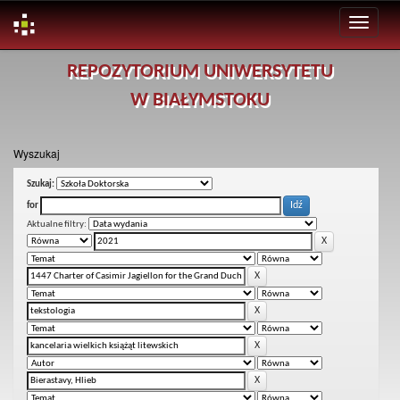
Skip
REPOZYTORIUM UNIWERSYTETU
navigation
W BIAŁYMSTOKU
Wyszukaj
Szukaj:
for
Aktualne filtry: