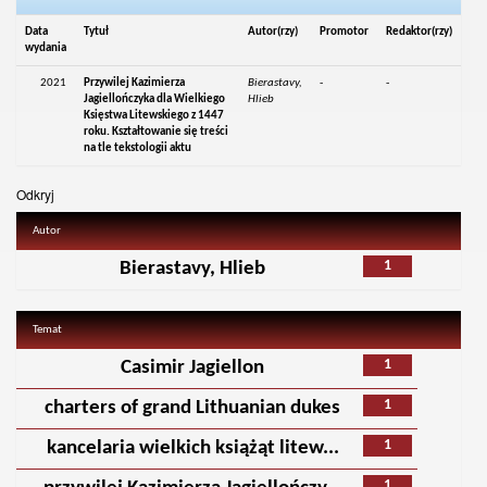
Data
Tytuł
Autor(rzy)
Promotor
Redaktor(rzy)
wydania
2021
Przywilej Kazimierza
Bierastavy,
-
-
Jagiellończyka dla Wielkiego
Hlieb
Księstwa Litewskiego z 1447
roku. Kształtowanie się treści
na tle tekstologii aktu
Odkryj
Autor
1
Bierastavy, Hlieb
Temat
1
Casimir Jagiellon
1
charters of grand Lithuanian dukes
1
kancelaria wielkich książąt litew...
1