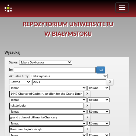
Skip
REPOZYTORIUM UNIWERSYTETU
navigation
W BIAŁYMSTOKU
Wyszukaj
Szukaj:
for
Aktualne filtry: