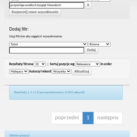
Rozpocznij nowe wyszukiwanie
Dodaj filtr:
Uzyj filtrów aby zagęścić wyszukiwanie.
Rezultaty/Strona
|
Sortuj pozycje wg
In order
Autorzy/rekord
Rezultaty 1-1 z 1 (Czas wyszukiwania: 0.002 sekund).
poprzedni
1
następny
Odsłon pozycji: