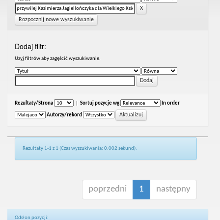
Rozpocznij nowe wyszukiwanie
Dodaj filtr:
Uzyj filtrów aby zagęścić wyszukiwanie.
Rezultaty/Strona
|
Sortuj pozycje wg
In order
Autorzy/rekord
Rezultaty 1-1 z 1 (Czas wyszukiwania: 0.002 sekund).
poprzedni
1
następny
Odsłon pozycji: