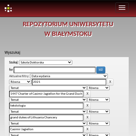
Skip
REPOZYTORIUM UNIWERSYTETU
navigation
W BIAŁYMSTOKU
Wyszukaj
Szukaj:
for
Aktualne filtry: