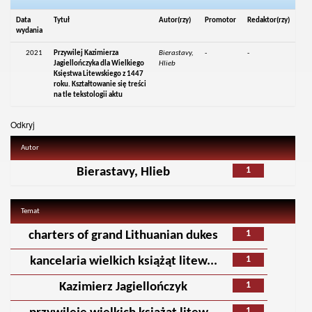
Data
Tytuł
Autor(rzy)
Promotor
Redaktor(rzy)
wydania
2021
Przywilej Kazimierza
Bierastavy,
-
-
Jagiellończyka dla Wielkiego
Hlieb
Księstwa Litewskiego z 1447
roku. Kształtowanie się treści
na tle tekstologii aktu
Odkryj
Autor
1
Bierastavy, Hlieb
Temat
1
charters of grand Lithuanian dukes
1
kancelaria wielkich książąt litew...
1
Kazimierz Jagiellończyk
1