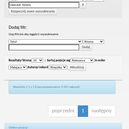
Rozpocznij nowe wyszukiwanie
Dodaj filtr:
Uzyj filtrów aby zagęścić wyszukiwanie.
Rezultaty/Strona
|
Sortuj pozycje wg
In order
Autorzy/rekord
Rezultaty 1-1 z 1 (Czas wyszukiwania: 0.001 sekund).
poprzedni
1
następny
Odsłon pozycji: