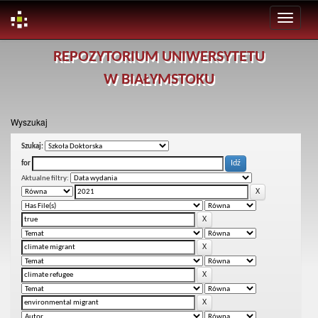
Skip
REPOZYTORIUM UNIWERSYTETU
navigation
W BIAŁYMSTOKU
Wyszukaj
Szukaj:
for
Aktualne filtry: