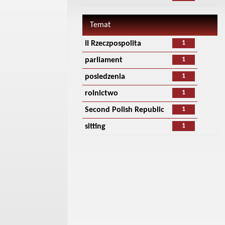
Temat
1
II Rzeczpospolita
1
parliament
1
posiedzenia
1
rolnictwo
1
Second Polish Republic
1
sitting