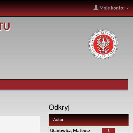
Moje konto:
TU
Odkryj
Autor
1
Ułanowicz, Mateusz