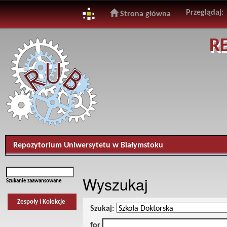
Przeglądaj:
Strona główna
Skip
R
navigation
Repozytorium Uniwersytetu w Białymstoku
Wyszukaj
Szukanie zaawansowane
Zespoły i Kolekcje
Szukaj:
for