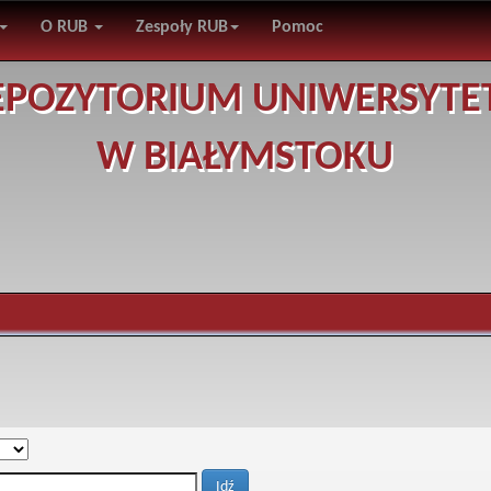
O RUB
Zespoły RUB
Pomoc
EPOZYTORIUM UNIWERSYTE
W BIAŁYMSTOKU