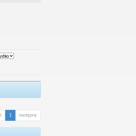
i
1
następny