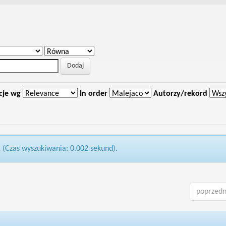
cje wg
In order
Autorzy/rekord
1 (Czas wyszukiwania: 0.002 sekund).
poprzedn