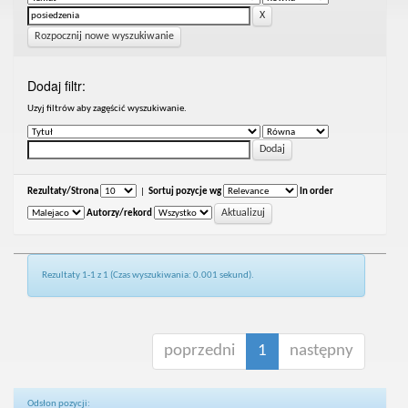
Rozpocznij nowe wyszukiwanie
Dodaj filtr:
Uzyj filtrów aby zagęścić wyszukiwanie.
Rezultaty/Strona
|
Sortuj pozycje wg
In order
Autorzy/rekord
Rezultaty 1-1 z 1 (Czas wyszukiwania: 0.001 sekund).
poprzedni
1
następny
Odsłon pozycji: