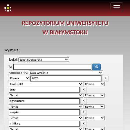
Skip
REPOZYTORIUM UNIWERSYTETU
navigation
W BIAŁYMSTOKU
Wyszukaj
Szukaj:
for
Aktualne filtry: