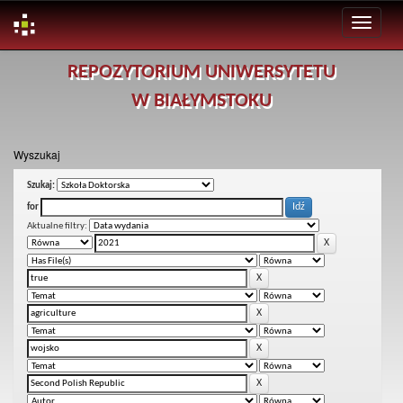
Skip
REPOZYTORIUM UNIWERSYTETU
navigation
W BIAŁYMSTOKU
Wyszukaj
Szukaj:
for
Aktualne filtry: