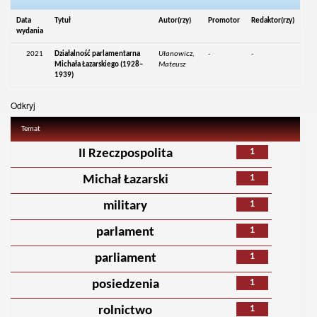
Data
Tytuł
Autor(rzy)
Promotor
Redaktor(rzy)
wydania
2021
Działalność parlamentarna
Ułanowicz,
-
-
Michała Łazarskiego (1928–
Mateusz
1939)
Odkryj
Temat
1
II Rzeczpospolita
1
Michał Łazarski
1
military
1
parlament
1
parliament
1
posiedzenia
1
rolnictwo