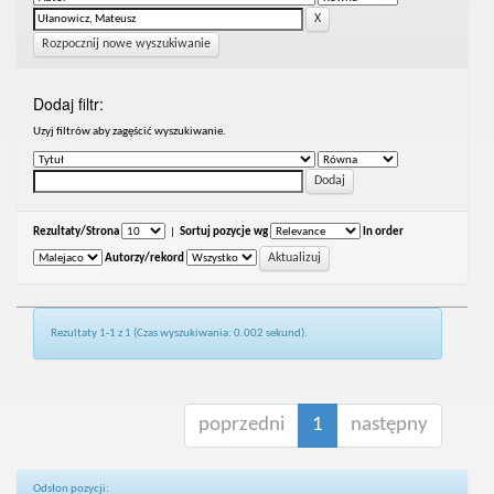
Rozpocznij nowe wyszukiwanie
Dodaj filtr:
Uzyj filtrów aby zagęścić wyszukiwanie.
Rezultaty/Strona
|
Sortuj pozycje wg
In order
Autorzy/rekord
Rezultaty 1-1 z 1 (Czas wyszukiwania: 0.002 sekund).
poprzedni
1
następny
Odsłon pozycji: