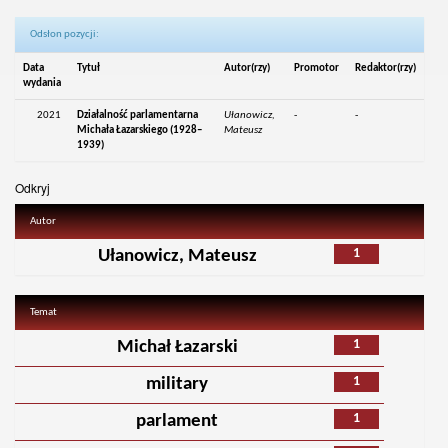
Odsłon pozycji:
Data
Tytuł
Autor(rzy)
Promotor
Redaktor(rzy)
wydania
2021
Działalność parlamentarna
Ułanowicz,
-
-
Michała Łazarskiego (1928–
Mateusz
1939)
Odkryj
Autor
1
Ułanowicz, Mateusz
Temat
1
Michał Łazarski
1
military
1
parlament