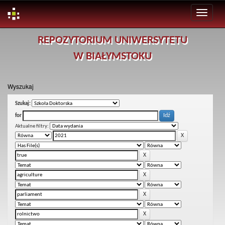
Skip
REPOZYTORIUM UNIWERSYTETU
navigation
W BIAŁYMSTOKU
Wyszukaj
Szukaj:
for
Aktualne filtry: