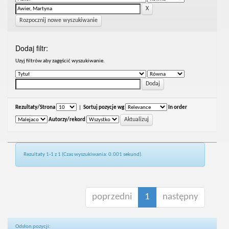
Rozpocznij nowe wyszukiwanie
Dodaj filtr:
Uzyj filtrów aby zagęścić wyszukiwanie.
Rezultaty/Strona
|
Sortuj pozycje wg
In order
Autorzy/rekord
Rezultaty 1-1 z 1 (Czas wyszukiwania: 0.001 sekund).
poprzedni
1
następny
Odsłon pozycji: