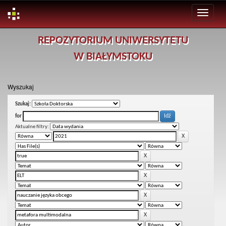
Skip
REPOZYTORIUM UNIWERSYTETU
navigation
W BIAŁYMSTOKU
Wyszukaj
Szukaj:
for
Aktualne filtry: