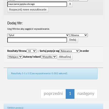
Rozpocznij nowe wyszukiwanie
Dodaj filtr:
Uzyj filtrów aby zagęścić wyszukiwanie.
Rezultaty/Strona
|
Sortuj pozycje wg
In order
Autorzy/rekord
Rezultaty 1-1 z 1 (Czas wyszukiwania: 0.002 sekund).
poprzedni
1
następny
Odsłon pozycji: