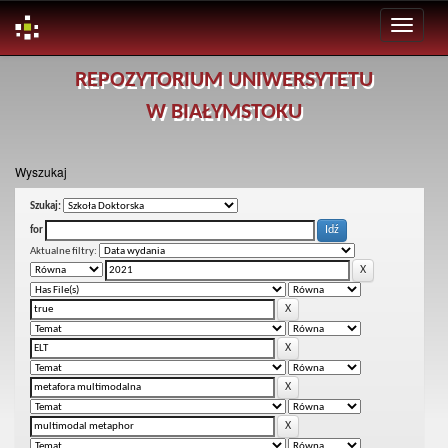
Skip
REPOZYTORIUM UNIWERSYTETU
navigation
W BIAŁYMSTOKU
Wyszukaj
Szukaj:
for
Aktualne filtry: