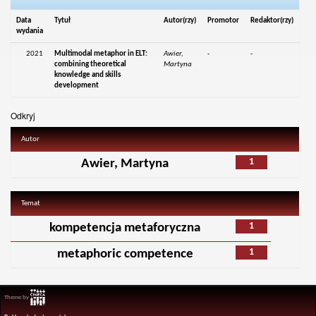
Data
Tytuł
Autor(rzy)
Promotor
Redaktor(rzy)
wydania
2021
Multimodal metaphor in ELT:
Awier,
-
-
combining theoretical
Martyna
knowledge and skills
development
Odkryj
Autor
1
Awier, Martyna
Temat
1
kompetencja metaforyczna
1
metaphoric competence
Theme by