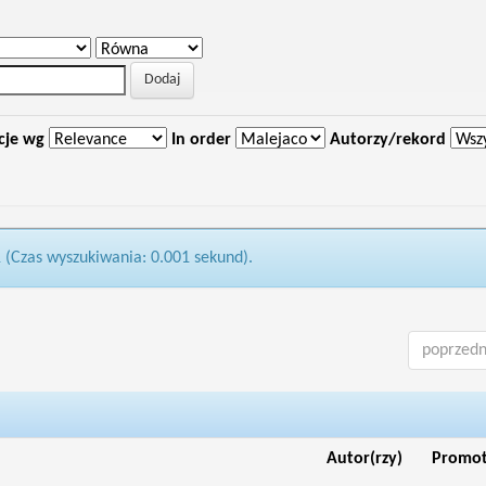
cje wg
In order
Autorzy/rekord
1 (Czas wyszukiwania: 0.001 sekund).
poprzedn
Autor(rzy)
Promo