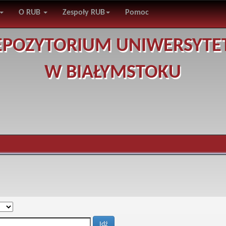
O RUB
Zespoły RUB
Pomoc
EPOZYTORIUM UNIWERSYTE
W BIAŁYMSTOKU