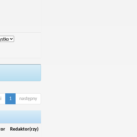
i
1
następny
tor
Redaktor(rzy)