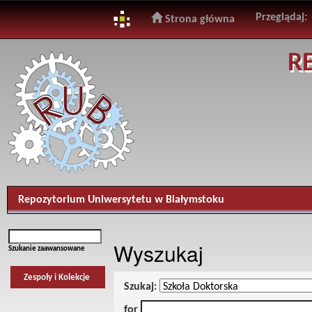
Przeglądaj:
Strona główna
Skip
R
navigation
Repozytorium Uniwersytetu w Białymstoku
Wyszukaj
Szukanie zaawansowane
Zespoły i Kolekcje
Szukaj:
for