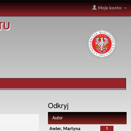
Moje konto:
TU
Odkryj
Autor
1
Awier, Martyna