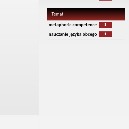
Temat
1
metaphoric competence
1
nauczanie języka obcego