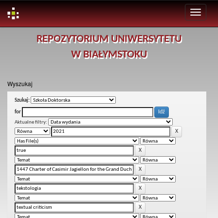
Skip
REPOZYTORIUM UNIWERSYTETU
navigation
W BIAŁYMSTOKU
Wyszukaj
Szukaj:
for
Aktualne filtry: