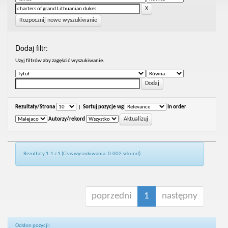
Rozpocznij nowe wyszukiwanie
Dodaj filtr:
Uzyj filtrów aby zagęścić wyszukiwanie.
Rezultaty/Strona
|
Sortuj pozycje wg
In order
Autorzy/rekord
Rezultaty 1-1 z 1 (Czas wyszukiwania: 0.002 sekund).
poprzedni
1
następny
Odsłon pozycji: