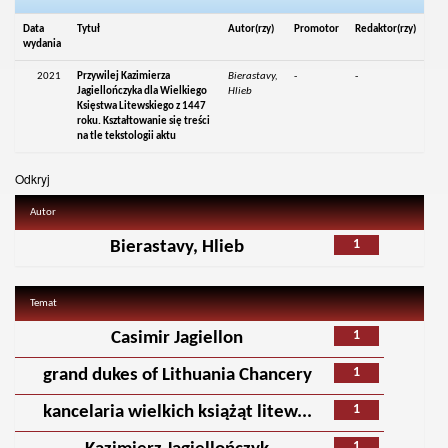
Data
Tytuł
Autor(rzy)
Promotor
Redaktor(rzy)
wydania
2021
Przywilej Kazimierza
Bierastavy,
-
-
Jagiellończyka dla Wielkiego
Hlieb
Księstwa Litewskiego z 1447
roku. Kształtowanie się treści
na tle tekstologii aktu
Odkryj
Autor
1
Bierastavy, Hlieb
Temat
1
Casimir Jagiellon
1
grand dukes of Lithuania Chancery
1
kancelaria wielkich książąt litew...
1