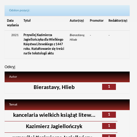
Odsłon pozycji:
Data
Tytuł
Autor(rzy)
Promotor
Redaktor(rzy)
wydania
2021
Przywilej Kazimierza
Bierastavy,
-
-
Jagiellończyka dla Wielkiego
Hlieb
Księstwa Litewskiego z 1447
roku. Kształtowanie się treści
na tle tekstologii aktu
Odkryj
Autor
1
Bierastavy, Hlieb
Temat
1
kancelaria wielkich książąt litew...
1
Kazimierz Jagiellończyk