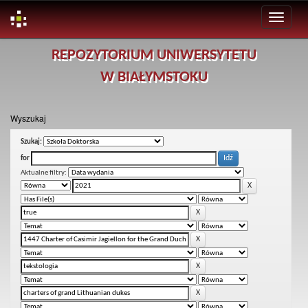
Skip
REPOZYTORIUM UNIWERSYTETU
navigation
W BIAŁYMSTOKU
Wyszukaj
Szukaj:
for
Aktualne filtry: