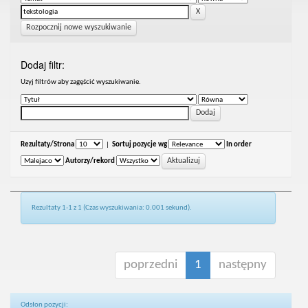
Rozpocznij nowe wyszukiwanie
Dodaj filtr:
Uzyj filtrów aby zagęścić wyszukiwanie.
Rezultaty/Strona
|
Sortuj pozycje wg
In order
Autorzy/rekord
Rezultaty 1-1 z 1 (Czas wyszukiwania: 0.001 sekund).
poprzedni
1
następny
Odsłon pozycji: