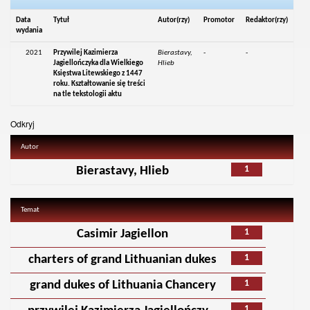
Data
Tytuł
Autor(rzy)
Promotor
Redaktor(rzy)
wydania
2021
Przywilej Kazimierza
Bierastavy,
-
-
Jagiellończyka dla Wielkiego
Hlieb
Księstwa Litewskiego z 1447
roku. Kształtowanie się treści
na tle tekstologii aktu
Odkryj
Autor
1
Bierastavy, Hlieb
Temat
1
Casimir Jagiellon
1
charters of grand Lithuanian dukes
1
grand dukes of Lithuania Chancery
1