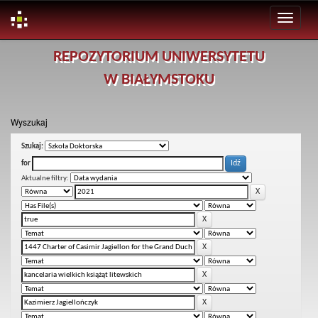
Skip
REPOZYTORIUM UNIWERSYTETU
navigation
W BIAŁYMSTOKU
Wyszukaj
Szukaj:
for
Aktualne filtry: