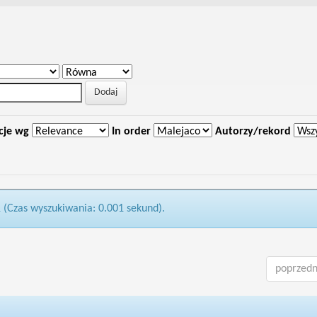
cje wg
In order
Autorzy/rekord
1 (Czas wyszukiwania: 0.001 sekund).
poprzedn