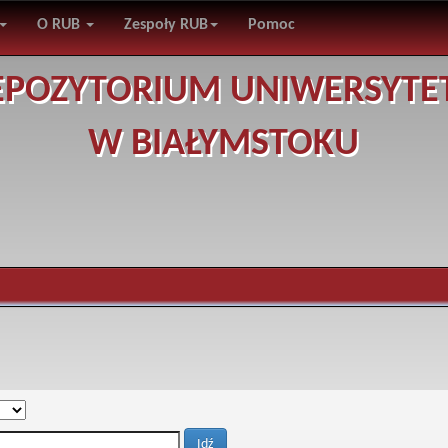
O RUB
Zespoły RUB
Pomoc
EPOZYTORIUM UNIWERSYTE
W BIAŁYMSTOKU