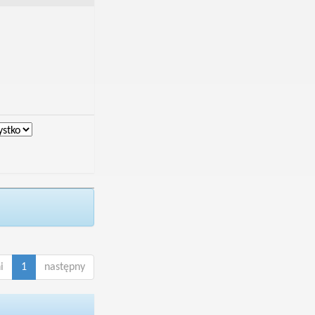
i
1
następny