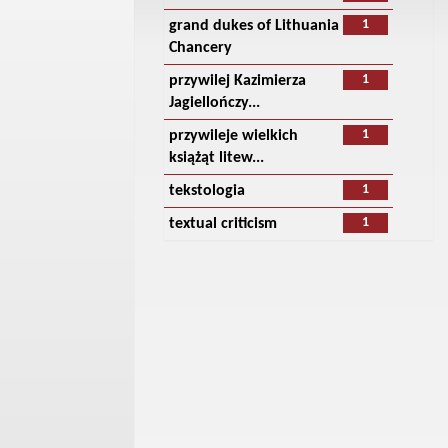
1
grand dukes of Lithuania
Chancery
1
przywilej Kazimierza
Jagiellończy...
1
przywileje wielkich
książąt litew...
1
tekstologia
1
textual criticism