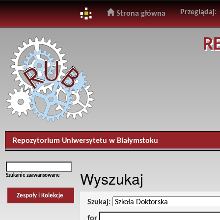
Przeglądaj:
Strona główna
Skip
R
navigation
Repozytorium Uniwersytetu w Białymstoku
Wyszukaj
Szukanie zaawansowane
Zespoły i Kolekcje
Szukaj:
for