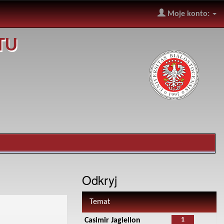
Moje konto:
TU
Odkryj
Temat
1
Casimir Jagiellon