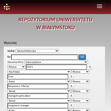
Skip
REPOZYTORIUM UNIWERSYTETU
navigation
W BIAŁYMSTOKU
Wyszukaj
Szukaj:
for
Aktualne filtry: