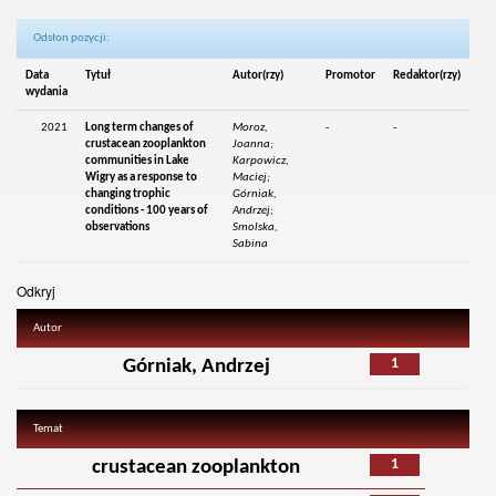
Odsłon pozycji:
Data
Tytuł
Autor(rzy)
Promotor
Redaktor(rzy)
wydania
2021
Long term changes of
Moroz,
-
-
crustacean zooplankton
Joanna;
communities in Lake
Karpowicz,
Wigry as a response to
Maciej;
changing trophic
Górniak,
conditions - 100 years of
Andrzej;
observations
Smolska,
Sabina
Odkryj
Autor
1
Górniak, Andrzej
Temat
1
crustacean zooplankton