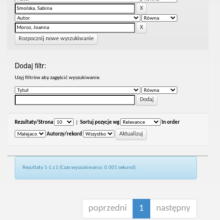
Rozpocznij nowe wyszukiwanie
Dodaj filtr:
Uzyj filtrów aby zagęścić wyszukiwanie.
Rezultaty/Strona
|
Sortuj pozycje wg
In order
Autorzy/rekord
Rezultaty 1-1 z 1 (Czas wyszukiwania: 0.001 sekund).
poprzedni
1
następny