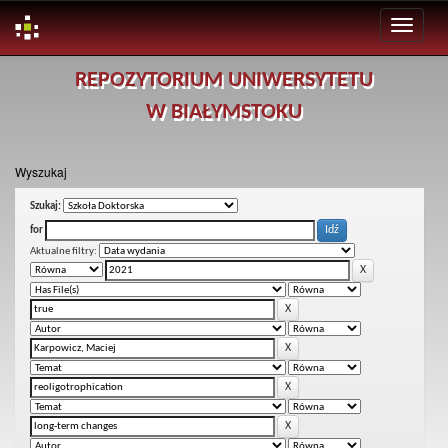
Skip
REPOZYTORIUM UNIWERSYTETU
navigation
W BIAŁYMSTOKU
Wyszukaj
Szukaj:
for
Aktualne filtry: