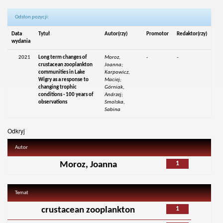
Odsłon pozycji:
Data
Tytuł
Autor(rzy)
Promotor
Redaktor(rzy)
wydania
2021
Long term changes of
Moroz,
-
-
crustacean zooplankton
Joanna;
communities in Lake
Karpowicz,
Wigry as a response to
Maciej;
changing trophic
Górniak,
conditions - 100 years of
Andrzej;
observations
Smolska,
Sabina
Odkryj
Autor
1
Moroz, Joanna
Temat
1
crustacean zooplankton