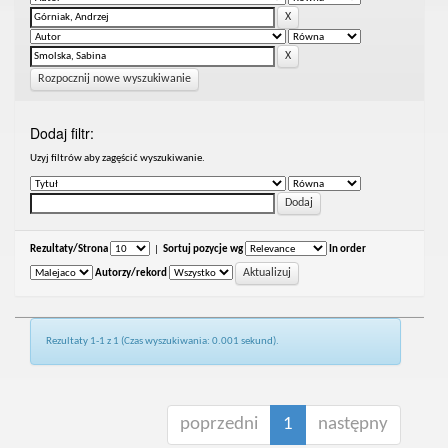
Rozpocznij nowe wyszukiwanie
Dodaj filtr:
Uzyj filtrów aby zagęścić wyszukiwanie.
Rezultaty/Strona
|
Sortuj pozycje wg
In order
Autorzy/rekord
Rezultaty 1-1 z 1 (Czas wyszukiwania: 0.001 sekund).
poprzedni
1
następny