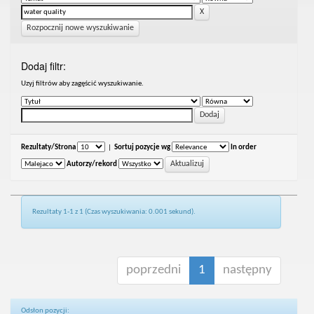
Rozpocznij nowe wyszukiwanie
Dodaj filtr:
Uzyj filtrów aby zagęścić wyszukiwanie.
Rezultaty/Strona
|
Sortuj pozycje wg
In order
Autorzy/rekord
Rezultaty 1-1 z 1 (Czas wyszukiwania: 0.001 sekund).
poprzedni
1
następny
Odsłon pozycji: