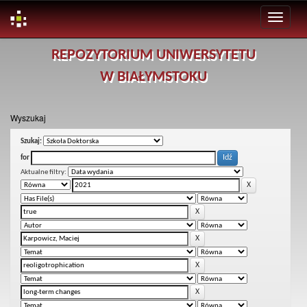
Skip
REPOZYTORIUM UNIWERSYTETU
navigation
W BIAŁYMSTOKU
Wyszukaj
Szukaj:
for
Aktualne filtry: