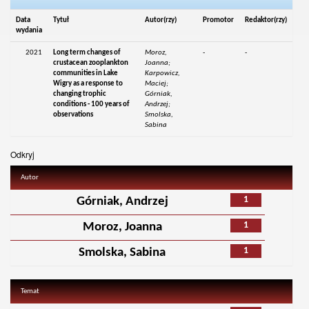
Data
Tytuł
Autor(rzy)
Promotor
Redaktor(rzy)
wydania
2021
Long term changes of
Moroz,
-
-
crustacean zooplankton
Joanna;
communities in Lake
Karpowicz,
Wigry as a response to
Maciej;
changing trophic
Górniak,
conditions - 100 years of
Andrzej;
observations
Smolska,
Sabina
Odkryj
Autor
1
Górniak, Andrzej
1
Moroz, Joanna
1
Smolska, Sabina
Temat