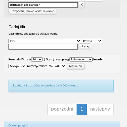
Rozpocznij nowe wyszukiwanie
Dodaj filtr:
Uzyj filtrów aby zagęścić wyszukiwanie.
Rezultaty/Strona
|
Sortuj pozycje wg
In order
Autorzy/rekord
Rezultaty 1-1 z 1 (Czas wyszukiwania: 0.002 sekund).
poprzedni
1
następny
Odsłon pozycji: