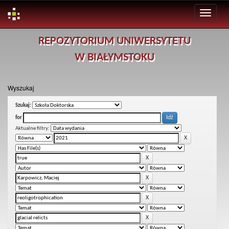
Skip
REPOZYTORIUM UNIWERSYTETU
navigation
W BIAŁYMSTOKU
Wyszukaj
Szukaj:
for
Aktualne filtry: