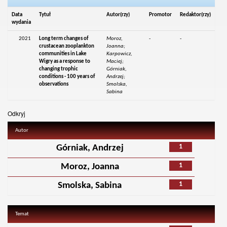
Data
Tytuł
Autor(rzy)
Promotor
Redaktor(rzy)
wydania
2021
Long term changes of
Moroz,
-
-
crustacean zooplankton
Joanna;
communities in Lake
Karpowicz,
Wigry as a response to
Maciej;
changing trophic
Górniak,
conditions - 100 years of
Andrzej;
observations
Smolska,
Sabina
Odkryj
Autor
1
Górniak, Andrzej
1
Moroz, Joanna
1
Smolska, Sabina
Temat