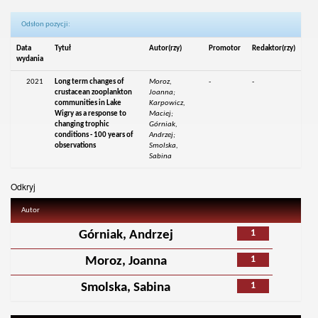
Odsłon pozycji:
Data
Tytuł
Autor(rzy)
Promotor
Redaktor(rzy)
wydania
2021
Long term changes of
Moroz,
-
-
crustacean zooplankton
Joanna;
communities in Lake
Karpowicz,
Wigry as a response to
Maciej;
changing trophic
Górniak,
conditions - 100 years of
Andrzej;
observations
Smolska,
Sabina
Odkryj
Autor
1
Górniak, Andrzej
1
Moroz, Joanna
1
Smolska, Sabina