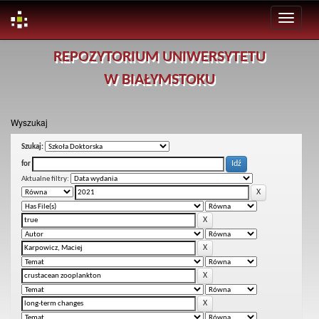
Skip
REPOZYTORIUM UNIWERSYTETU
navigation
W BIAŁYMSTOKU
Wyszukaj
Szukaj:
for
Aktualne filtry: