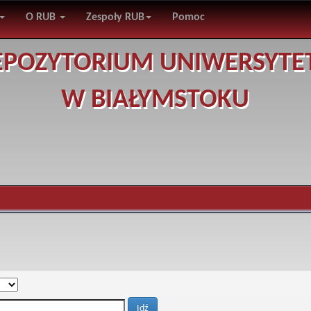
O RUB
Zespoły RUB
Pomoc
EPOZYTORIUM UNIWERSYTE
W BIAŁYMSTOKU