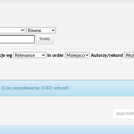
cje wg
In order
Autorzy/rekord
1 (Czas wyszukiwania: 0.001 sekund).
poprzedn