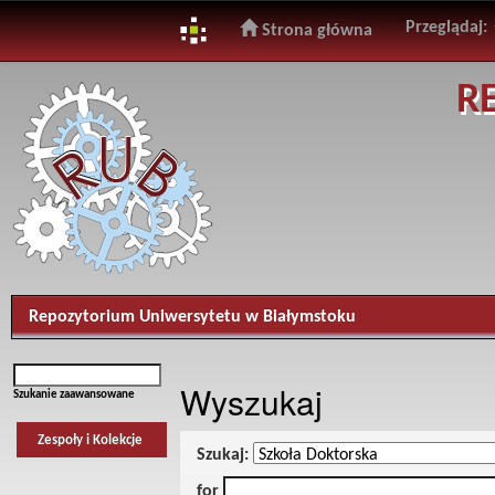
Przeglądaj:
Strona główna
Skip
R
navigation
Repozytorium Uniwersytetu w Białymstoku
Wyszukaj
Szukanie zaawansowane
Zespoły i Kolekcje
Szukaj:
for