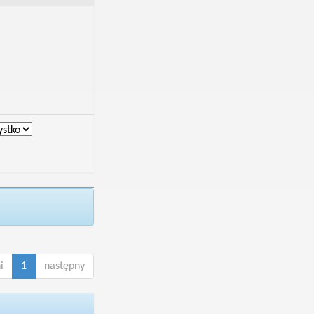
i
1
następny