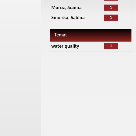
1
Moroz, Joanna
1
Smolska, Sabina
Temat
1
water quality