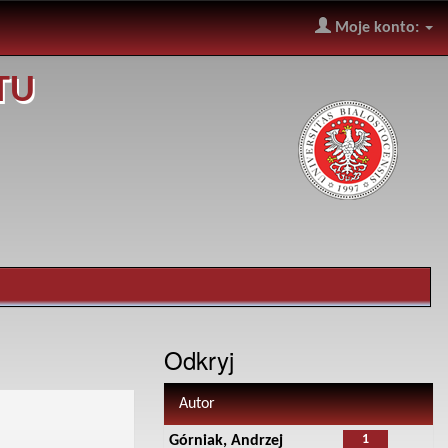
Moje konto:
TU
Odkryj
Autor
1
Górniak, Andrzej