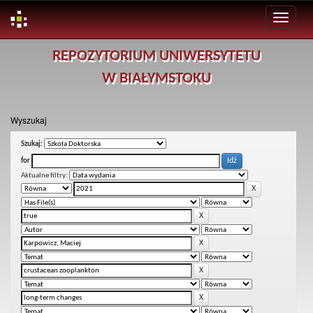
Skip
REPOZYTORIUM UNIWERSYTETU
navigation
W BIAŁYMSTOKU
Wyszukaj
Szukaj:
for
Aktualne filtry: