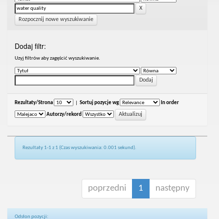
Rozpocznij nowe wyszukiwanie
Dodaj filtr:
Uzyj filtrów aby zagęścić wyszukiwanie.
Rezultaty/Strona
|
Sortuj pozycje wg
In order
Autorzy/rekord
Rezultaty 1-1 z 1 (Czas wyszukiwania: 0.001 sekund).
poprzedni
1
następny
Odsłon pozycji: