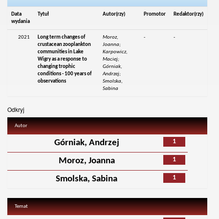
Data
Tytuł
Autor(rzy)
Promotor
Redaktor(rzy)
wydania
2021
Long term changes of
Moroz,
-
-
crustacean zooplankton
Joanna;
communities in Lake
Karpowicz,
Wigry as a response to
Maciej;
changing trophic
Górniak,
conditions - 100 years of
Andrzej;
observations
Smolska,
Sabina
Odkryj
Autor
1
Górniak, Andrzej
1
Moroz, Joanna
1
Smolska, Sabina
Temat